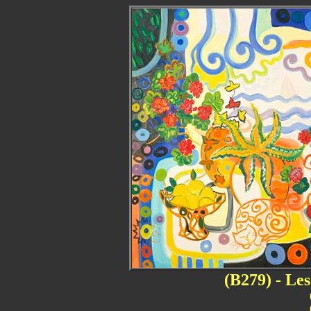
(B279) - Le